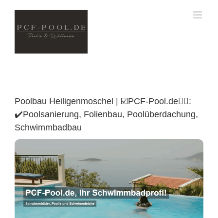
Skip
to
content
Poolbau Heiligenmoschel | ☑️PCF-Pool.de🏊🏼:
✔️Poolsanierung, Folienbau, Poolüberdachung,
Schwimmbadbau