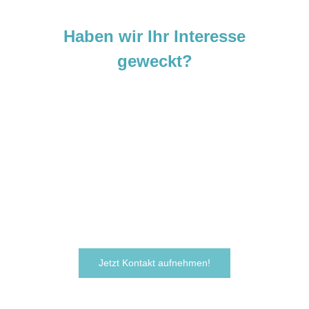
Haben wir Ihr Interesse
geweckt?
Sie sind neugierig geworden und
möchten Ihre Ideen
verwirklichen?
Zögern Sie nicht und kontaktieren Sie uns
noch heute.
Wir freuen uns darauf, von Ihnen zu hören!
Jetzt Kontakt aufnehmen!