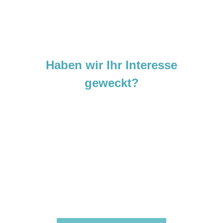
Haben wir Ihr Interesse
geweckt?
Sie sind neugierig geworden und
möchten Ihre Ideen
verwirklichen?
Zögern Sie nicht und kontaktieren Sie uns
noch heute.
Wir freuen uns darauf, von Ihnen zu hören!