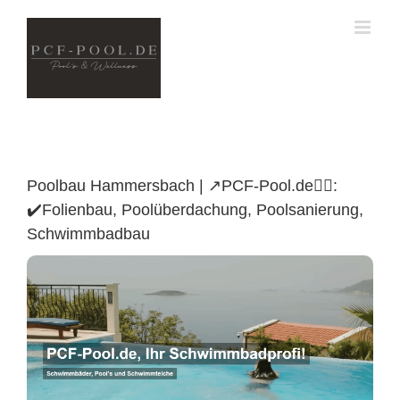
Skip
to
content
Poolbau Hammersbach | ↗️PCF-Pool.de🏊🏼:
✔️Folienbau, Poolüberdachung, Poolsanierung,
Schwimmbadbau
Poolüberdachung