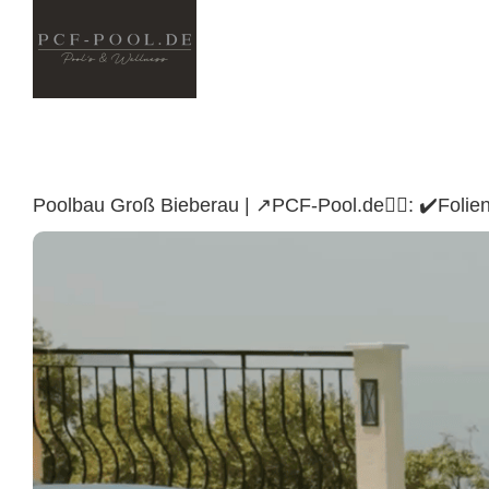
Skip
to
content
Poolbau Groß Bieberau | ↗️PCF-Pool.de🏊🏼: ✔️Fol