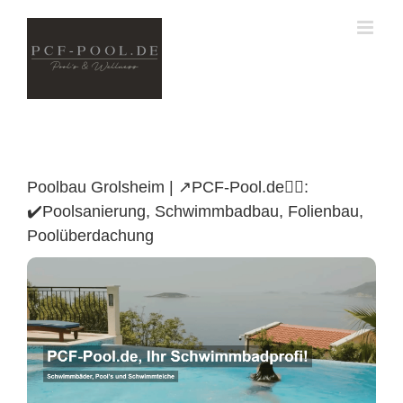
Skip
to
content
Poolbau Grolsheim | ↗️PCF-Pool.de🏊🏼:
✔️Poolsanierung, Schwimmbadbau, Folienbau,
Poolüberdachung