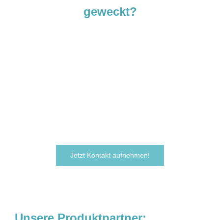
geweckt?
Sie sind neugierig geworden und
möchten Ihre Ideen
verwirklichen?
Zögern Sie nicht und kontaktieren Sie uns
noch heute.
Wir freuen uns darauf, von Ihnen zu hören!
Jetzt Kontakt aufnehmen!
Unsere Produktpartner: