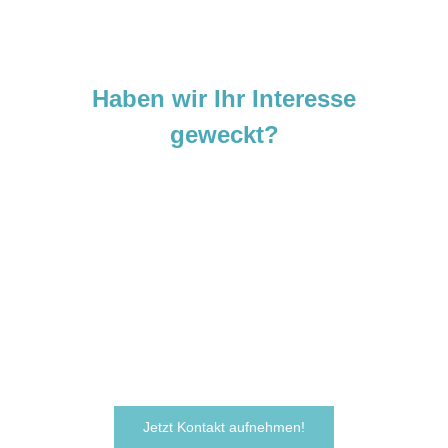
Haben wir Ihr Interesse
geweckt?
Sie sind neugierig geworden und
möchten Ihre Ideen
verwirklichen?
Zögern Sie nicht und kontaktieren Sie uns
noch heute.
Wir freuen uns darauf, von Ihnen zu hören!
Jetzt Kontakt aufnehmen!