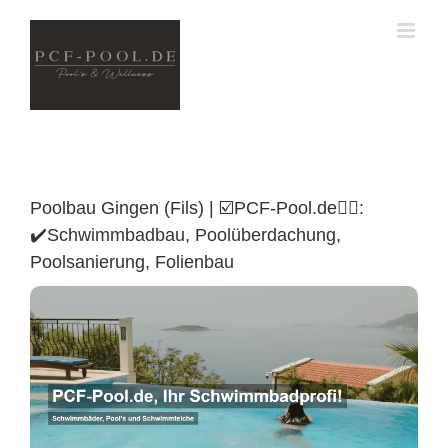
Skip
to
content
Poolbau Gingen (Fils) | ☑️PCF-Pool.de🏊🏼:
✔️Schwimmbadbau, Poolüberdachung,
Poolsanierung, Folienbau