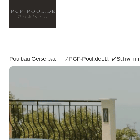
Skip
to
content
Poolbau Geiselbach | ↗️PCF-Pool.de🏊🏼: ✔️Schwim