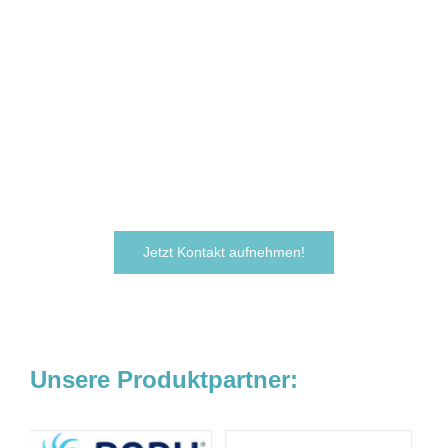
Sie sind neugierig geworden und
möchten Ihre Ideen
verwirklichen?
Zögern Sie nicht und kontaktieren Sie uns
noch heute.
Wir freuen uns darauf, von Ihnen zu hören!
Jetzt Kontakt aufnehmen!
Unsere Produktpartner: