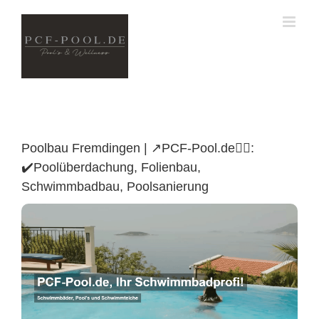
Skip
to
content
Poolbau Fremdingen | ↗️PCF-Pool.de🏊🏼:
✔️Poolüberdachung, Folienbau,
Schwimmbadbau, Poolsanierung
Poolüberdachung