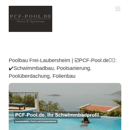
Skip
to
content
Poolbau Frei-Laubersheim | ☑️PCF-Pool.de🏊🏼:
✔️Schwimmbadbau, Poolsanierung,
Poolüberdachung, Folienbau