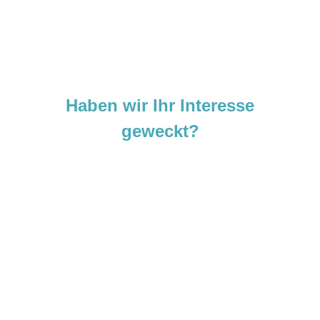
Haben wir Ihr Interesse
geweckt?
Sie sind neugierig geworden und
möchten Ihre Ideen
verwirklichen?
Zögern Sie nicht und kontaktieren Sie uns
noch heute.
Wir freuen uns darauf, von Ihnen zu hören!