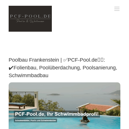
Skip
to
content
Poolbau Frankenstein | ✅PCF-Pool.de🏊🏼:
✔️Folienbau, Poolüberdachung, Poolsanierung,
Schwimmbadbau