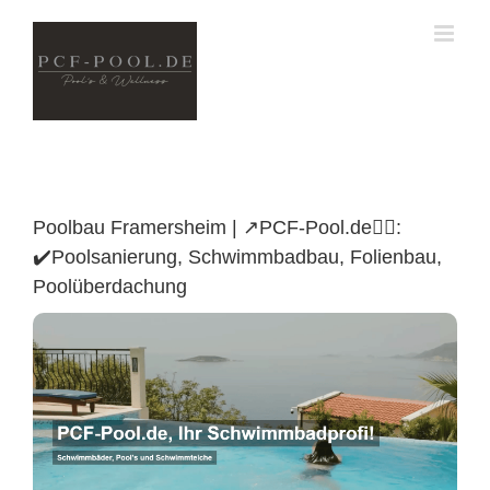
Skip
to
content
Poolbau Framersheim | ↗️PCF-Pool.de🏊🏼:
✔️Poolsanierung, Schwimmbadbau, Folienbau,
Poolüberdachung
Poolüberdachung