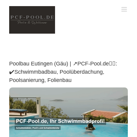
Skip
to
content
Poolbau Eutingen (Gäu) | ↗️PCF-Pool.de🏊🏼:
✔️Schwimmbadbau, Poolüberdachung,
Poolsanierung, Folienbau
Poolüberdachung