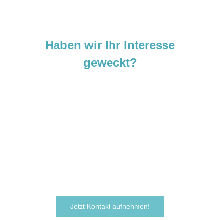
Haben wir Ihr Interesse
geweckt?
Sie sind neugierig geworden und
möchten Ihre Ideen
verwirklichen?
Zögern Sie nicht und kontaktieren Sie uns
noch heute.
Wir freuen uns darauf, von Ihnen zu hören!
Jetzt Kontakt aufnehmen!