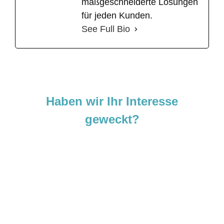
maßgeschneiderte Lösungen
für jeden Kunden.
See Full Bio
Haben wir Ihr Interesse
geweckt?
Sie sind neugierig geworden und
möchten Ihre Ideen
verwirklichen?
Zögern Sie nicht und kontaktieren Sie uns
noch heute.