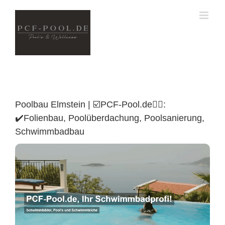
Skip
to
content
Poolbau Elmstein | ☑️PCF-Pool.de🏊🏼:
✔️Folienbau, Poolüberdachung, Poolsanierung,
Schwimmbadbau
Poolüberdachung