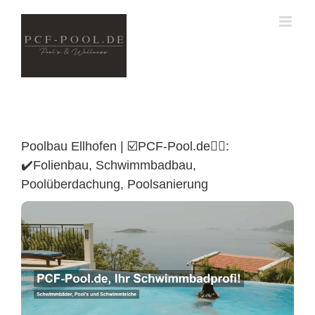
Skip
to
content
Poolbau Ellhofen | ☑️PCF-Pool.de🏊🏼:
✔️Folienbau, Schwimmbadbau,
Poolüberdachung, Poolsanierung