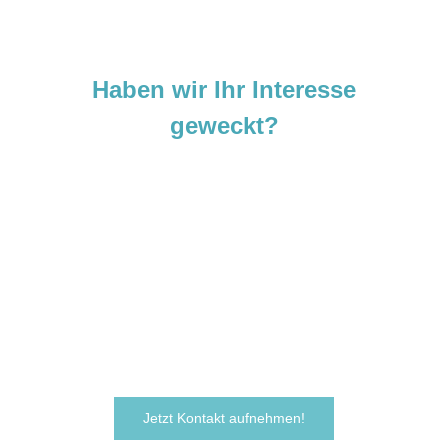
Haben wir Ihr Interesse
geweckt?
Sie sind neugierig geworden und
möchten Ihre Ideen
verwirklichen?
Zögern Sie nicht und kontaktieren Sie uns
noch heute.
Wir freuen uns darauf, von Ihnen zu hören!
Jetzt Kontakt aufnehmen!