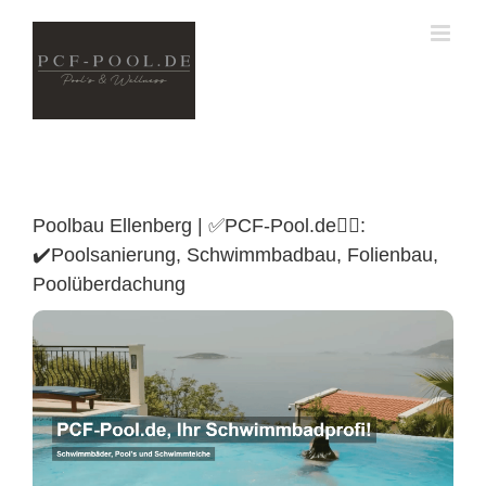
Skip
to
content
Poolbau Ellenberg | ✅PCF-Pool.de🏊🏼:
✔️Poolsanierung, Schwimmbadbau, Folienbau,
Poolüberdachung
Poolüberdachung