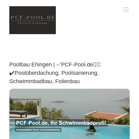
Skip
to
content
Poolbau Ehingen | ✅PCF-Pool.de🏊🏼:
✔️Poolüberdachung, Poolsanierung,
Schwimmbadbau, Folienbau
Poolüberdachung