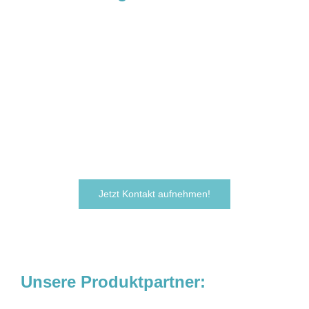
Sie sind neugierig geworden und
möchten Ihre Ideen
verwirklichen?
Zögern Sie nicht und kontaktieren Sie uns
noch heute.
Wir freuen uns darauf, von Ihnen zu hören!
Jetzt Kontakt aufnehmen!
Unsere Produktpartner: