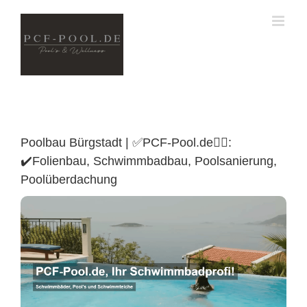
Skip
to
content
Poolbau Bürgstadt | ✅PCF-Pool.de🏊🏼:
✔️Folienbau, Schwimmbadbau, Poolsanierung,
Poolüberdachung
Poolüberdachung