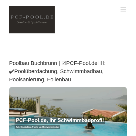
Skip
to
content
Poolbau Buchbrunn | ☑️PCF-Pool.de🏊🏼:
✔️Poolüberdachung, Schwimmbadbau,
Poolsanierung, Folienbau