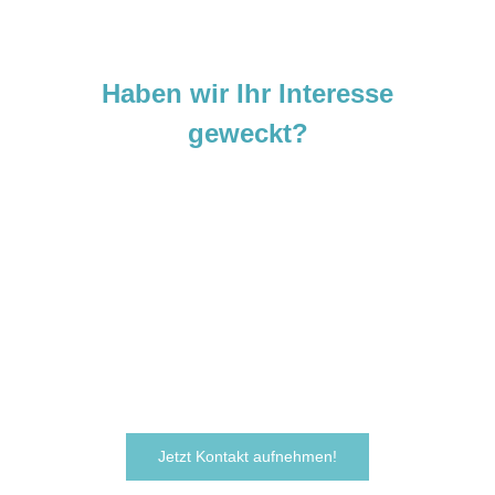
Haben wir Ihr Interesse
geweckt?
Sie sind neugierig geworden und
möchten Ihre Ideen
verwirklichen?
Zögern Sie nicht und kontaktieren Sie uns
noch heute.
Wir freuen uns darauf, von Ihnen zu hören!
Jetzt Kontakt aufnehmen!