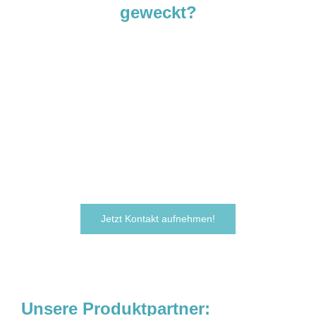
geweckt?
Sie sind neugierig geworden und
möchten Ihre Ideen
verwirklichen?
Zögern Sie nicht und kontaktieren Sie uns
noch heute.
Wir freuen uns darauf, von Ihnen zu hören!
Jetzt Kontakt aufnehmen!
Unsere Produktpartner: