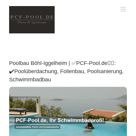
Skip
to
content
Poolbau Böhl-Iggelheim | ✅PCF-Pool.de🏊🏼:
✔️Poolüberdachung, Folienbau, Poolsanierung,
Schwimmbadbau