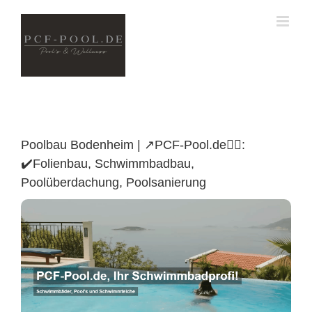
Skip
to
content
Poolbau Bodenheim | ↗️PCF-Pool.de🏊🏼:
✔️Folienbau, Schwimmbadbau,
Poolüberdachung, Poolsanierung