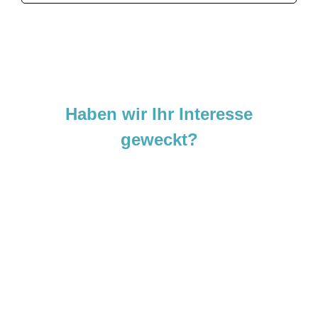
Haben wir Ihr Interesse
geweckt?
Sie sind neugierig geworden und
möchten Ihre Ideen
verwirklichen?
Zögern Sie nicht und kontaktieren Sie uns
noch heute.
Wir freuen uns darauf, von Ihnen zu hören!