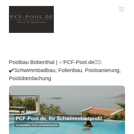
Skip
to
content
Poolbau Bobenthal | ✅PCF-Pool.de🏊🏼:
✔️Schwimmbadbau, Folienbau, Poolsanierung,
Poolüberdachung