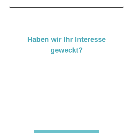
Haben wir Ihr Interesse
geweckt?
Sie sind neugierig geworden und
möchten Ihre Ideen
verwirklichen?
Zögern Sie nicht und kontaktieren Sie uns
noch heute.
Wir freuen uns darauf, von Ihnen zu hören!