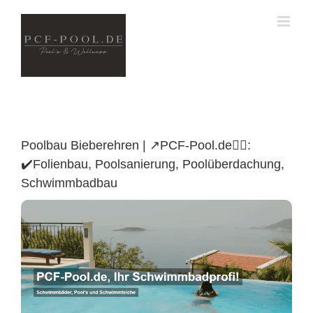
Skip
to
content
Poolbau Bieberehren | ↗️PCF-Pool.de🏊🏼:
✔️Folienbau, Poolsanierung, Poolüberdachung,
Schwimmbadbau