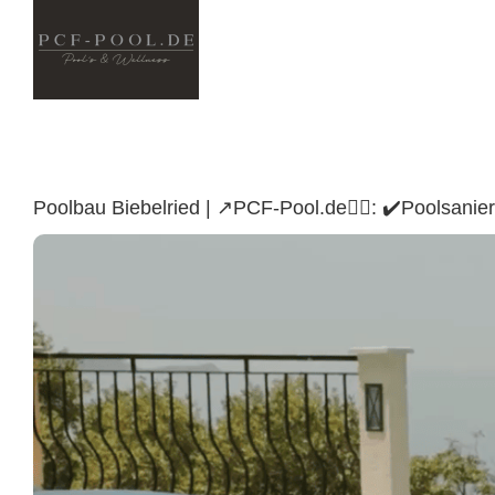
Skip
to
content
Poolbau Biebelried | ↗️PCF-Pool.de🏊🏼: ✔️Poolsan