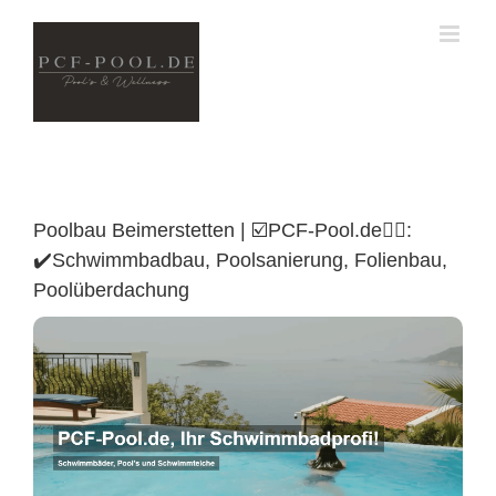
Skip
to
content
Poolbau Beimerstetten | ☑️PCF-Pool.de🏊🏼:
✔️Schwimmbadbau, Poolsanierung, Folienbau,
Poolüberdachung