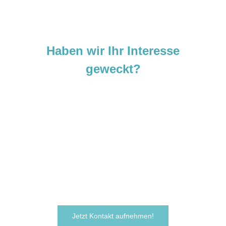
Haben wir Ihr Interesse
geweckt?
Sie sind neugierig geworden und
möchten Ihre Ideen
verwirklichen?
Zögern Sie nicht und kontaktieren Sie uns
noch heute.
Wir freuen uns darauf, von Ihnen zu hören!
Jetzt Kontakt aufnehmen!