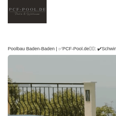
Skip
to
content
Poolbau Baden-Baden | ✅PCF-Pool.de🏊🏼: ✔️Schwi