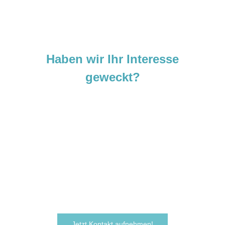
Haben wir Ihr Interesse
geweckt?
Sie sind neugierig geworden und
möchten Ihre Ideen
verwirklichen?
Zögern Sie nicht und kontaktieren Sie uns
noch heute.
Wir freuen uns darauf, von Ihnen zu hören!
Jetzt Kontakt aufnehmen!