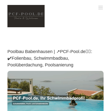
Skip
to
content
Poolbau Babenhausen | ↗️PCF-Pool.de🏊🏼:
✔️Folienbau, Schwimmbadbau,
Poolüberdachung, Poolsanierung