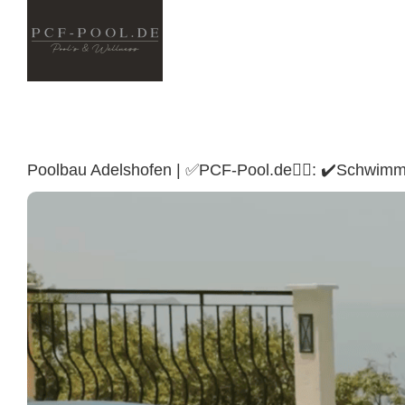
Skip
to
content
Poolbau Adelshofen | ✅PCF-Pool.de🏊🏼: ✔️Schwim