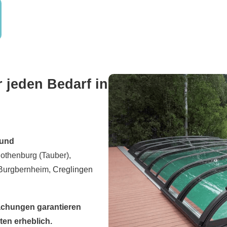
jeden Bedarf in
 und
Rothenburg (Tauber),
 Burgbernheim,
Creglingen
hungen garantieren
en erheblich.