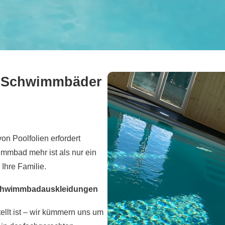
ge Schwimmbäder
on Poolfolien erfordert
immbad mehr ist als nur ein
Ihre Familie.
 Schwimmbadauskleidungen
tellt ist – wir kümmern uns um