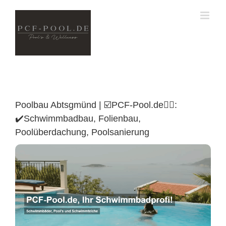
Skip
to
content
Poolbau Abtsgmünd | ☑️PCF-Pool.de🏊🏼:
✔️Schwimmbadbau, Folienbau,
Poolüberdachung, Poolsanierung
Poolüberdachung