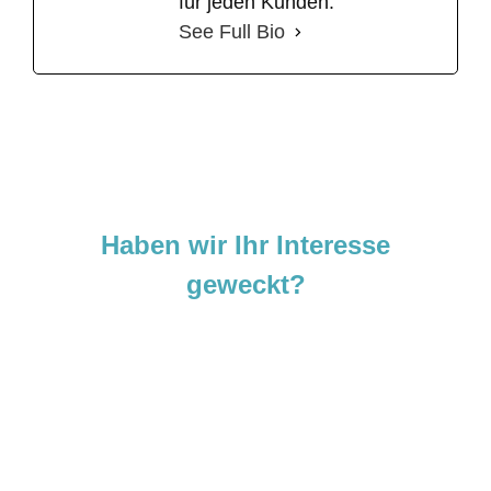
für jeden Kunden.
See Full Bio
Haben wir Ihr Interesse
geweckt?
Sie sind neugierig geworden und
möchten Ihre Ideen
verwirklichen?
Zögern Sie nicht und kontaktieren Sie uns